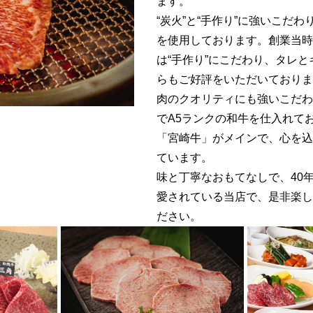
ます。
“炭火”と“手作り”に強いこだわ
を使用しております。創業当時
は“手作り”にこだわり、タレ
らもご好評をいただいておりま
肉のクオリティにも強いこだわ
でA5ランクの和牛を仕入れて
「宮崎牛」がメインで、心を込
ています。
味と丁寧なおもてなしで、40
愛されている当店で、是非楽し
ださい。