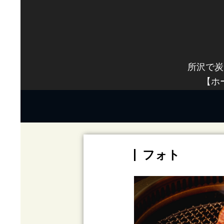
所沢で炭
【ホ
フォト