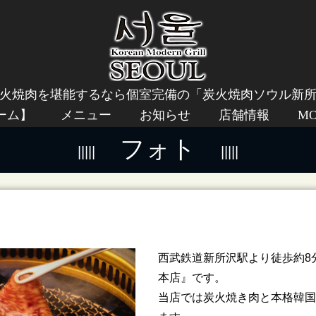
火焼肉を堪能するなら個室完備の「炭火焼肉ソウル新
ーム】
メニュー
お知らせ
店舗情報
M
フォト
西武鉄道新所沢駅より徒歩約8
本店』です。
当店では炭火焼き肉と本格韓国